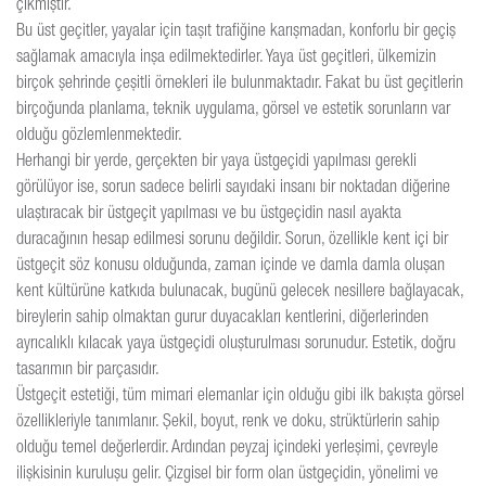
çıkmıştır.
Bu üst geçitler, yayalar için taşıt trafiğine karışmadan, konforlu bir geçiş
sağlamak amacıyla inşa edilmektedirler. Yaya üst geçitleri, ülkemizin
birçok şehrinde çeşitli örnekleri ile bulunmaktadır. Fakat bu üst geçitlerin
birçoğunda planlama, teknik uygulama, görsel ve estetik sorunların var
olduğu gözlemlenmektedir.
Herhangi bir yerde, gerçekten bir yaya üstgeçidi yapılması gerekli
görülüyor ise, sorun sadece belirli sayıdaki insanı bir noktadan diğerine
ulaştıracak bir üstgeçit yapılması ve bu üstgeçidin nasıl ayakta
duracağının hesap edilmesi sorunu değildir. Sorun, özellikle kent içi bir
üstgeçit söz konusu olduğunda, zaman içinde ve damla damla oluşan
kent kültürüne katkıda bulunacak, bugünü gelecek nesillere bağlayacak,
bireylerin sahip olmaktan gurur duyacakları kentlerini, diğerlerinden
ayrıcalıklı kılacak yaya üstgeçidi oluşturulması sorunudur. Estetik, doğru
tasarımın bir parçasıdır.
Üstgeçit estetiği, tüm mimari elemanlar için olduğu gibi ilk bakışta görsel
özellikleriyle tanımlanır. Şekil, boyut, renk ve doku, strüktürlerin sahip
olduğu temel değerlerdir. Ardından peyzaj içindeki yerleşimi, çevreyle
ilişkisinin kuruluşu gelir. Çizgisel bir form olan üstgeçidin, yönelimi ve