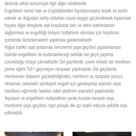
dinamik etkisi konumuyla ilgili diğer niteliklerdir.
Engellilerin temel hak ve özgürlüklerden faydalanmasını teşvik ve temin
ederek ve doğuştan sahip oldukları onura saygıyı güçlendirerek toplumsal
hayata diğer bireylerle eşit koşullarda tam ve etkin katılımlarının
sağlanması ve engelliliği önleyici tedbirlerin alınması için hayatımız
içerisinde düzenlemelerin yapılması gerekmektedir.
Yoğun trafikli taşıt yollarında hemzemin yaya geçitleri yapılamaması
halinde engellilerin de kullanabileceği şekilde üst geçit yapılma
zorunluluğu ortaya çıkmaktadır. Üst geçitlerde, çevre müsait ise merdiven
yerine eğimi %8’i geçmeyen rampalar yapılmalıdır. Üst geçitlerde
merdivenler dolaşımı güçleştirdiğinden, merdiven ve rampalar yorucu
olmamalı, tekerlekli sandalyeli engelli için gerekiyorsa asansör veya
merdiven eğiminde hareket eden platform asansörü yapılmalıdır.
Yayaların ve engellilerin kullandıkları yerde kurulan rampalı veya
merdivenli yaya geçitleri, taşıt yoluyla dik açı teşkil edecek şekilde inşa
edilmelidir.